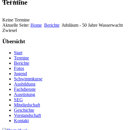
Termine
0
1
2
3
4
5
Keine Termine
Aktuelle Seite:
Home
Berichte
Jubiläum - 50 Jahre Wasserwacht
Zwiesel
Übersicht
Start
Termine
Berichte
Fotos
Jugend
Schwimmkurse
Ausbildung
Fachdienste
Ausrüstung
SEG
Mitgliedschaft
Geschichte
Vorstandschaft
Kontakt