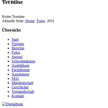
Termine
0
1
2
3
4
5
Keine Termine
Aktuelle Seite:
Home
Fotos
2011
Übersicht
Start
Termine
Berichte
Fotos
Jugend
Schwimmkurse
Ausbildung
Fachdienste
Ausrüstung
SEG
Mitgliedschaft
Geschichte
Vorstandschaft
Kontakt